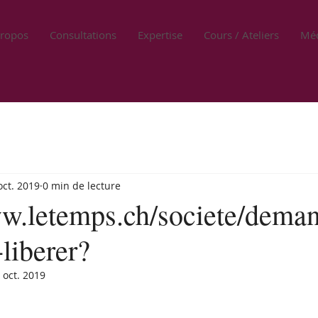
propos
Consultations
Expertise
Cours / Ateliers
Méd
oct. 2019
0 min de lecture
ww.letemps.ch/societe/deman
liberer?
 oct. 2019