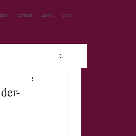
ias
Contact
Liens
More
der-