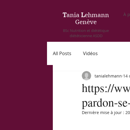
À 
T
ania
L
ehmann
Genève
BSc Nutrition et diététique
diététicienne ASDD
All Posts
Vidéos
tanialehmann
14 
https://w
pardon-se-
Dernière mise à jour :
20