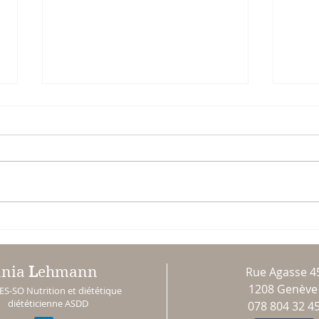
Idées repas/collations saines
36.9°
Le rô
de la
ania
L
ehmann
Rue Agasse 4
1208 Genèv
ES-SO Nutrition et diététique
diététicienne ASDD
078 804 32 4