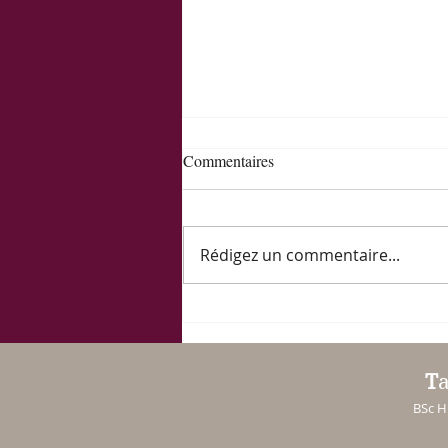
Commentaires
Rédigez un commentaire...
Pourquoi les régimes
amaigrissants sont-ils
dangereux, par Aurélie Houbre
T
BSc H