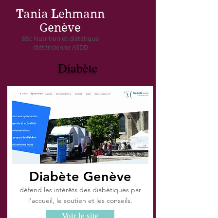
T
ania
L
ehmann
Genève
BSc Nutrition et diététique
diététicienne ASDD
Diabète
Diabète Genève
défend les intérêts des diabétiques par
l’accueil, le soutien et les conseils.
Voir le site