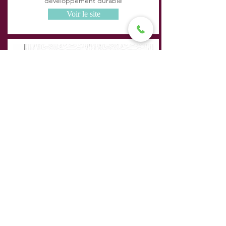
développement durable
Voir le site
WWF
Calculateur d'empreinte écologique
Voir le site
T
ania
L
ehmann
Rue Agasse 45
1208 Genève
BSc HES-SO Nutrition
et diététique
078 804 32 45