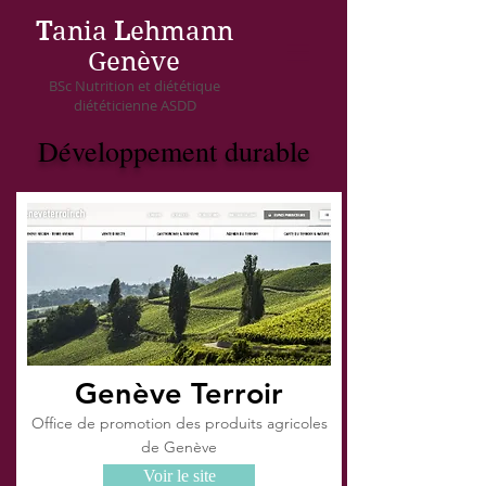
T
ania
L
ehmann
Genève
BSc Nutrition et diététique
diététicienne ASDD
Développement durable
Genève Terroir
Office de promotion des produits agricoles
de Genève
Voir le site