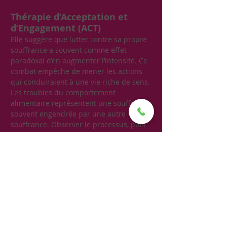
Thérapie d’Acceptation et
d’Engagement (ACT)
Elle suggère que lutter contre sa propre
souffrance a souvent comme effet
paradoxal d’en augmenter l’intensité. Ce
combat empêche de mener les actions
qui conduiraient à une vie riche de sens.
Les troubles du comportement
alimentaire représentent une souffrance,
souvent engendrée par une autre
souffrance. Observer le processus, puis
se recentrer sur ses valeurs de vie et les
actions engagées au service de ces
valeurs est la base de cette approche qui
s’inspire tant des thérapies cognitivo-
comportementales, que de la pleine
conscience.
Alliance thérapeutique
Ces différentes approches sont utilisées