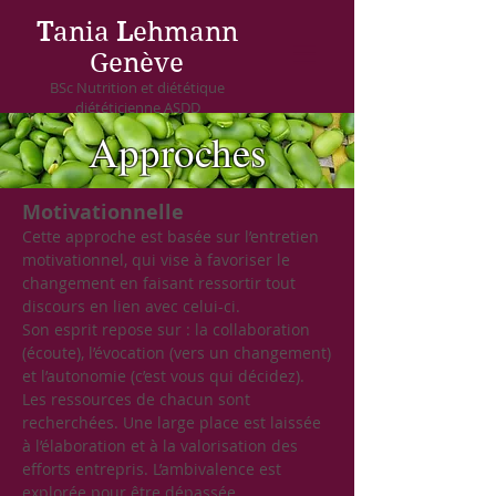
T
ania
L
ehmann
Genève
BSc Nutrition et diététique
diététicienne ASDD
Approches
Motivationnelle
Cette approche est basée sur l’entretien
motivationnel, qui vise à favoriser le
changement en faisant ressortir tout
discours en lien avec celui-ci.
Son esprit repose sur : la collaboration
(écoute), l’évocation (vers un changement)
et l’autonomie (c’est vous qui décidez).
Les ressources de chacun sont
recherchées. Une large place est laissée
à l’élaboration et à la valorisation des
efforts entrepris. L’ambivalence est
explorée pour être dépassée.