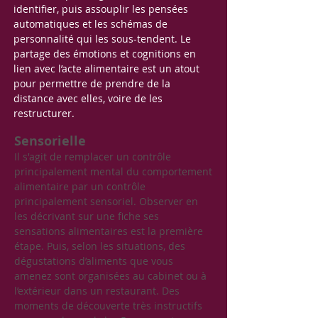
identifier, puis assouplir les pensées
automatiques et les schémas de
personnalité qui les sous-tendent. Le
partage des émotions et cognitions en
lien avec l’acte alimentaire est un atout
pour permettre de prendre de la
distance avec elles, voire de les
restructurer.
Sensorielle
Il s'agit de remplacer un contrôle
principalement mental du comportement
alimentaire par un contrôle
principalement sensoriel. Observer en
les décrivant sur une fiche ses
sensations alimentaires est la première
étape. Puis, selon les situations, des
dégustations d’aliments que vous
amenez sont organisées au cabinet ou à
l’extérieur dans un restaurant. Des
moments de découverte très instructifs