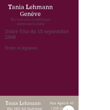
T
ania
L
ehmann
Genève
BSc Nutrition et diététique
diététicienne ASDD
Dolce Vita du 15 septembre
2008
Fruits et légumes
T
ania
L
ehmann
Rue Agasse 45
1208 Genève
BSc HES-SO Nutrition